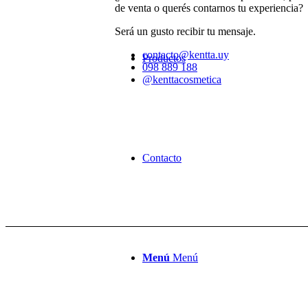
de venta o querés contarnos tu experiencia?
Será un gusto recibir tu mensaje.
contacto@kentta.uy
Productos
098 889 188
@kenttacosmetica
Contacto
Menú
Menú